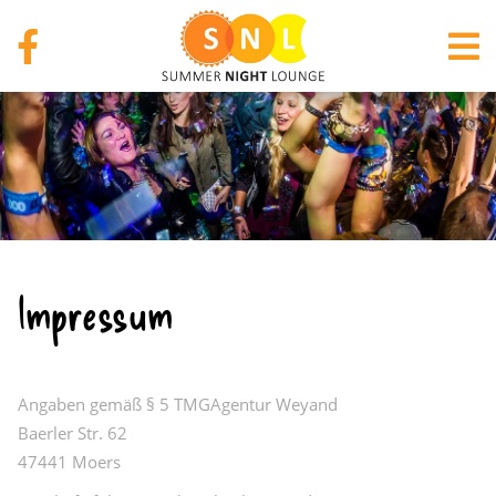
Impressum
Angaben gemäß § 5 TMGAgentur Weyand
Baerler Str. 62
47441 Moers